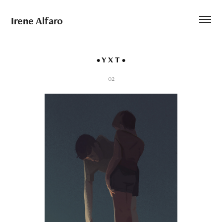
Irene Alfaro
• Y X T •
02